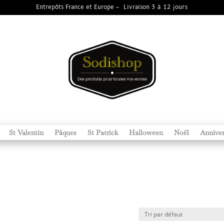
Entrepôts France et Europe – Livraison 3 à 12 jours
St Valentin
Pâques
St Patrick
Halloween
Noël
Anniver