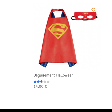
Déguisement Halloween
14,00
€
Note
2.50
sur
5