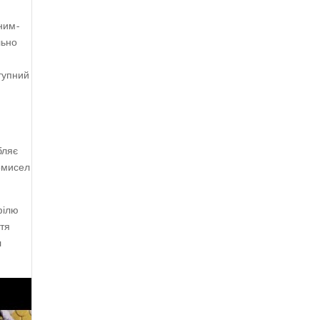
мним-
льно
тупний
бляє
омисел
філю
ття
л