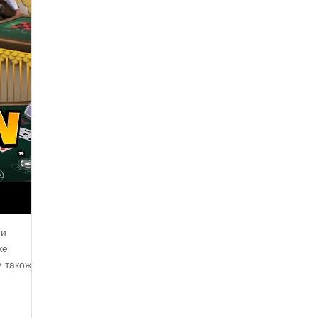
ти
же
у також