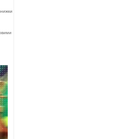
знижки
,
ровими