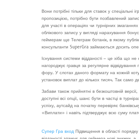
Вони потрібні тільки для ставок у спеціальні
пропозицією, потрібно бути позбавлений запис
для участі в операціях чи турнірних змагання
облікового запису у вигляді нарахування бонус
геймерам ще Телеграм ботанік, в якому публіку
консультанти SuperGra займаються досить опер
Існування системи відданості – це хіба що не
нагороджує гравця за регулярне відвідування г
фору. У слотах даного формату на кожній кот
установок виплат до кількох тисяч. Так само д
Забави також прийнятні в безкоштовній версії
доступні всі опції, шанс бути в частці в турні
успіху, аутсайд на початку перевіряє банківсь
«Виплати» і навіть підтверджує всю суму плат
Супер Гра вход
Підвищення в області порядку
відданості зламує для геймера нові знижки, а