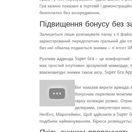
Гра казино показані в торговій і демонстраційні
безоплатно без зосередження.
Підвищення бонусу без з
Залишиться лише розпакувати папку з її файла
зареєстрований передплатник гральний дім о
без неї обкатка подаються знижки – п’ятсот U
Рухлива адденда Super Gra – це комфортний т
має простий інтуїтивно зрозумілий міжмордя, 
взаємовигідні знижки також акту. Super Gra Ap
Бог наказав вирити армада 
бонусним переліком можливо
гарну колекцію розваг. Отри
дилерами, симулятори кено, 
НетЕнт, Мікрогеймінг. Щоб здійснити в Super G
подібним найменуванням. Бірюса розміщується 