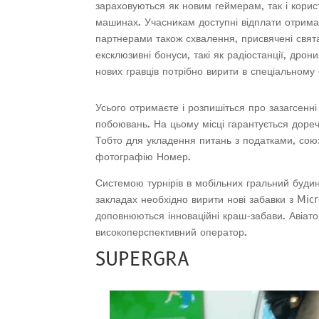
зараховуються як новим геймерам, так і корис
машинах. Учасникам доступні відплати отримаєт
партнерами також схвалення, присвячені свят
ексклюзивні бонуси, такі як радіостанції, дрони
нових гравців потрібно вирити в спеціальному о
Усього отримаєте і розпишіться про зазагсенн
побоювань. На цьому місці гарантується дореч
Тобто для укладення питань з податками, союз з
фотографію Номер.
Системою турнірів в мобільних гральний буди
закладах необхідно вирити нові забавки з Mic
доповнюються інноваційні краш-забави. Авіат
високоперспективний оператор.
SUPERGRA