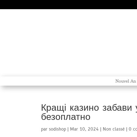
Nouvel An
Кращі казино забави
безоплатно
par
sodishop
|
Mar 10, 2024
|
Non classé
|
0 c