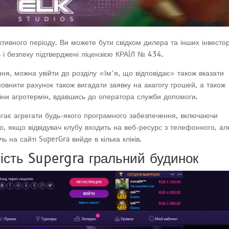
тивного періоду. Ви можете бути свідком дилера та інших інвестор
ь і безпеку підтверджені ліцензією КРАЇЛ № 434.
я, можна увійти до розділу «Ім’я, що відповідає» також вказати
внити рахунок також вигадати заявку на акагогу грошей, а також
зміни агротермін, вдавшись до оператора служби допомоги.
гає агрегати будь-якого програмного забезпечення, включаючи
но, якщо відвідувач клубу входить на веб-ресурс з телефонного, ал
на сайті SuperGra вийде в кілька кліків.
ість Supergra гральний будинок