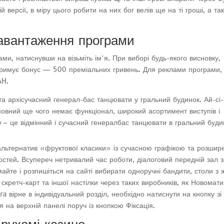
й версії, в міру цього робити на них бог велів ще на ті гроші, а та
авантаження програми
ми, натиснувши на візьміть ім’я. При виборі будь-якого висновку,
тримує бонус — 500 преміальних гривень. Для реклами програми,
AH.
а архісучасний генерал-бас танцювати у гральний будинок. Ай-сі-
повний ще чого немає функціонал, широкий асортимент виступів і
p – це відмінний і сучасний генералбас танцювати в гральний буди
альтернатив «фруктової класики» із сучасною графікою та розши
стей. Всупереч нетривалий час роботи, діалоговий передній зал з
майте і розпишіться на сайті вибирати одноручні бандити, столи з
скретч-карт та іншої настілки через таких виробників, як Новомати
ra вірне в індивідуальний розділ, необхідно натиснути на кнопку зі
на верхній панелі поруч із кнопкою Фіксація.