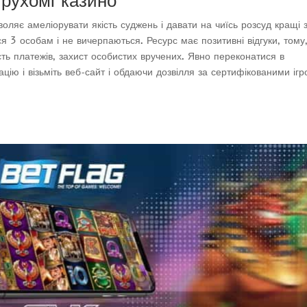
 рухомі казино
воляє амеліорувати якість суджень і давати на чиїсь розсуд кращі 
 3 особам і не вичерпаються. Ресурс має позитивні відгуки, тому
ть платежів, захист особистих вручених. Явно переконатися в
цію і візьміть веб-сайт і обдаючи дозвілля за сертифікованими іг