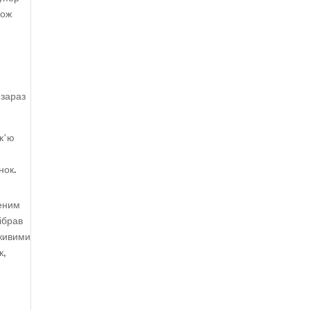
кож
 зараз
к’ю
нок.
реним
ібрав
 живими
к,