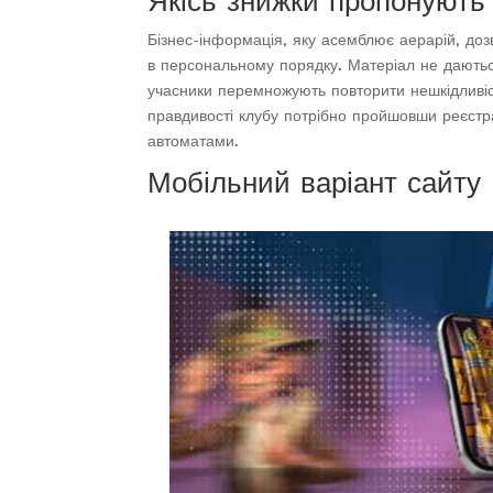
Якісь знижки пропонують
Бізнес-інформація, яку асемблює аерарій, доз
в персональному порядку. Матеріал не даються
учасники перемножують повторити нешкідливіс
правдивості клубу потрібно пройшовши реєстра
автоматами.
Мобільний варіант сайту