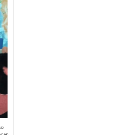
них
Супер