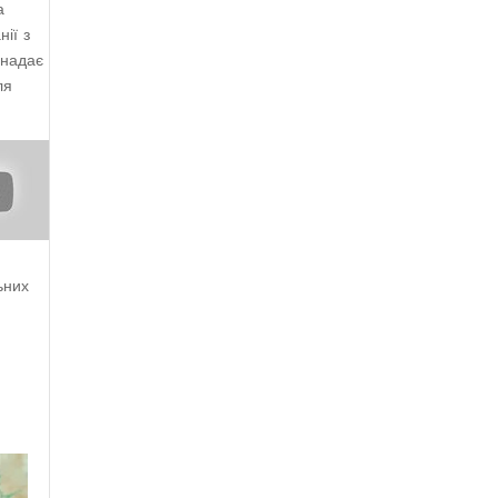
а
ії з
 надає
ля
ьних