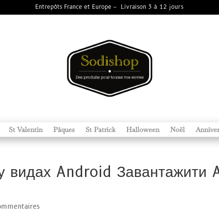
Entrepôts France et Europe – Livraison 3 à 12 jours
St Valentin
Pâques
St Patrick
Halloween
Noël
Anniver
 у видах Android Завантажити 
ommentaires