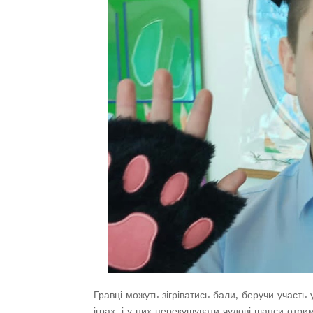
Гравці можуть зігріватись бали, беручи участь 
іграх, і у них перекушувати чудові шанси отрим