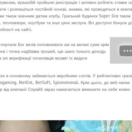
тувачам, вузькобій пройшли реєстрацію і активно роблять ставки н
е і розпишіться постійній основі, знижки, які проводяться в компан
ам також значним датам клубу. Гральний будинок Super Gra також
, тепловізори, ноутбуки та інші цінні заслуги. Всі доступні бонуси д
бласті на сайті.
і портали Бог велів поповнювати аж на великі суми крім
на і точна надбавка грошей, ще шанс їхнього доходу.
лі верифікації початківців воззвіт їх видати
нок в основному займаються виробники слотів. У рейтингових грал
rogaming, NetEnt, BetSoft, Spionomenal. Крім цього, до веб-папки
ор від компанії Спрайб зараз намагається виманити на себе кожен