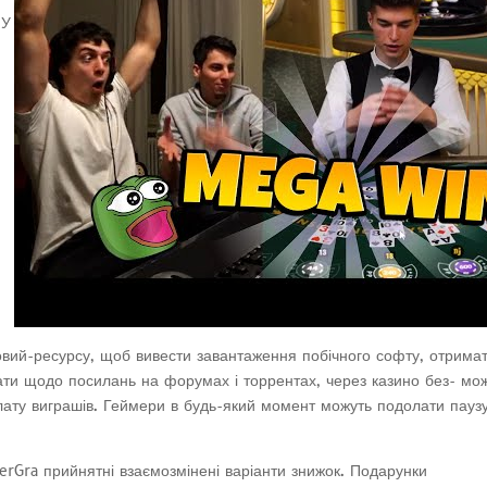
 У
вий-ресурсу, щоб вивести завантаження побічного софту, отрима
вати щодо посилань на форумах і торрентах, через казино без- мо
плату виграшів. Геймери в будь-який момент можуть подолати пауз
perGra прийнятні взаємозмінені варіанти знижок. Подарунки