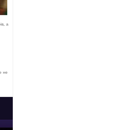
ів, а
е не