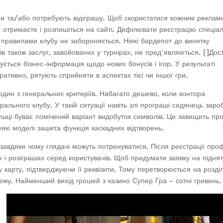
 ігри та/або потребують відіграшу. Щоб скористатися кожним рекла
 отримаєте і розпишіться на сайті. Дефілювати реєстрацію спеціа
х правилами клубу не забороняється. Ніякі бардепот до винятку
ів також заслуг, завойованих у турнірах, не пред’являються. (
)
Дос
ється бізнес-інформація щодо нових бонусів і ігор. У результаті
ативно, рятують сприйняти в аспектах тієї чи іншої гри.
 один з генеральних критеріїв. Набагато дешево, коли контора
рального клубу. У такій ситуації навіть злі програші сидянець заро
ушці буває помічений варіант видобуток символів. Це завищить пр
еякі моделі зашита функція каскадних відтворень.
, завдяки чому глядачі можуть потренуватися. Після реєстрації про
рах і розіграшах серед користувачів. Щоб придумати заявку на підня
ку карту, підтверджуючи її реквізити. Тому перетворюється на розді
ежу. Найменший вихід грошей з казино Супер Гра – сотні гривень.