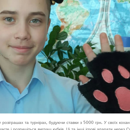
у розіграшах та турнірах, будуючи ставки з 5000 грн. У своїх коха
аєте і розпишіться виграш кубків. Ці та інші ігрові апарати через 