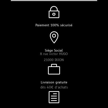
~
Paiement 100% sécurisé

Siège Social
8 rue victor HUGO
21000 DIJON

Livraison gratuite
dès 40€ d’achats
h