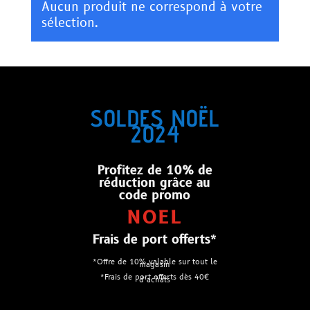
Aucun produit ne correspond à votre
sélection.
SOLDES NOËL
2024
Profitez de 10% de
réduction grâce au
code promo
NOEL
Frais de port offerts*
*Offre de 10% valable sur tout le
magasin
*Frais de port offerts dès 40€
d’achats