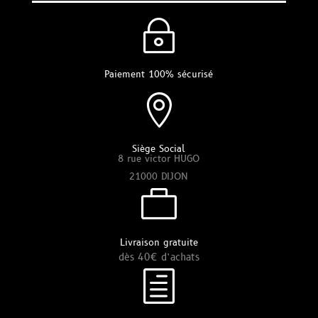
~
Paiement 100% sécurisé

Siège Social
8 rue victor HUGO
21000 DIJON

Livraison gratuite
dès 40€ d’achats
h