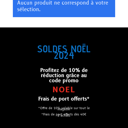
Aucun produit ne correspond à votre
sélection.
SOLDES NOËL
2024
Profitez de 10% de
réduction grâce au
code promo
NOEL
Frais de port offerts*
*Offre de 10% valable sur tout le
magasin
*Frais de port offerts dès 40€
d’achats