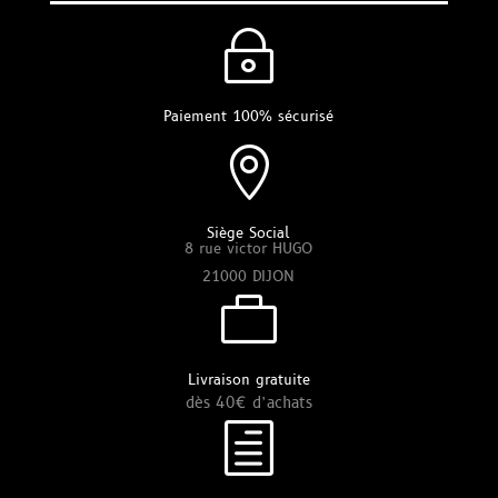
~
Paiement 100% sécurisé

Siège Social
8 rue victor HUGO
21000 DIJON

Livraison gratuite
dès 40€ d’achats
h