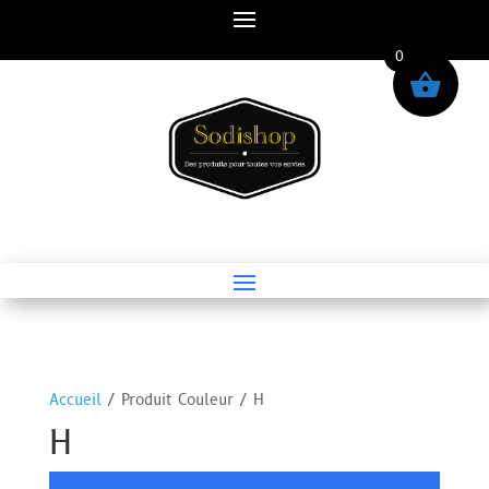
0
Accueil
/ Produit Couleur / H
H