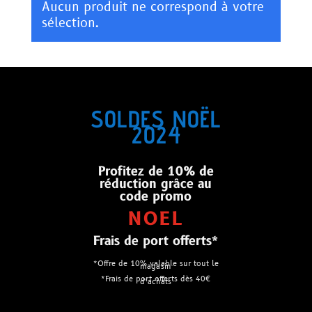
Aucun produit ne correspond à votre
sélection.
SOLDES NOËL
2024
Profitez de 10% de
réduction grâce au
code promo
NOEL
Frais de port offerts*
*Offre de 10% valable sur tout le
magasin
*Frais de port offerts dès 40€
d’achats