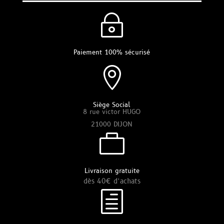
~
Paiement 100% sécurisé

Siège Social
8 rue victor HUGO
21000 DIJON

Livraison gratuite
dès 40€ d’achats
h