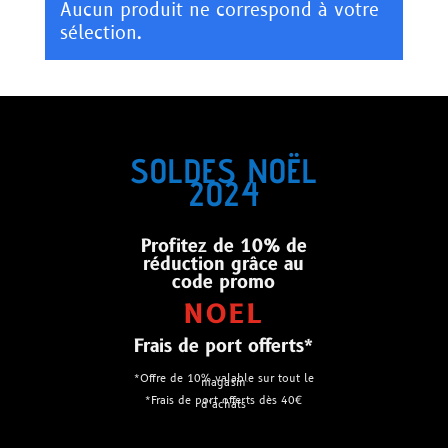
Aucun produit ne correspond à votre
sélection.
SOLDES NOËL
2024
Profitez de 10% de
réduction grâce au
code promo
NOEL
Frais de port offerts*
*Offre de 10% valable sur tout le
magasin
*Frais de port offerts dès 40€
d’achats