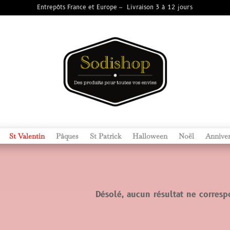
Entrepôts France et Europe – Livraison 3 à 12 jours
St Valentin
Pâques
St Patrick
Halloween
Noël
Anniver
Désolé, aucun résultat ne corresp