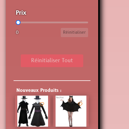
Prix
Prix
0
Réinitialiser
Réinitialiser Tout
Nouveaux Produits :