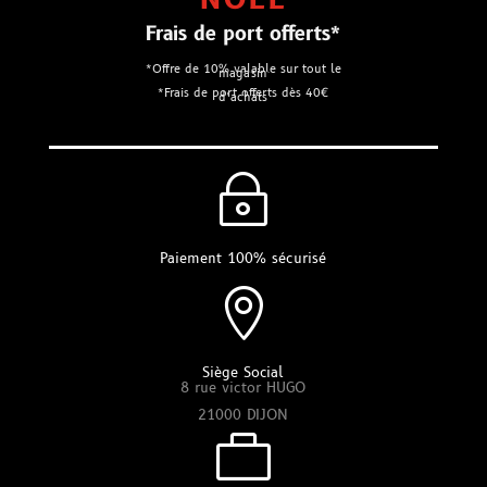
NOEL
Frais de port offerts*
*Offre de 10% valable sur tout le
magasin
*Frais de port offerts dès 40€
d’achats
~
Paiement 100% sécurisé

Siège Social
8 rue victor HUGO
21000 DIJON
