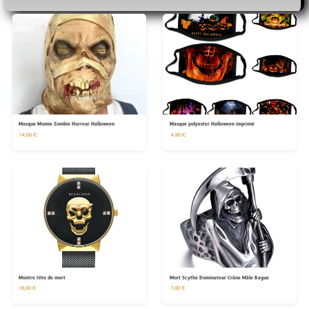
Masque Momie Zombie Horreur Halloween
Masque polyester Halloween imprimé
14,00 €
4,90 €
Montre tête de mort
Mort Scythe Dominateur Crâne Mâle Bague
19,00 €
7,00 €