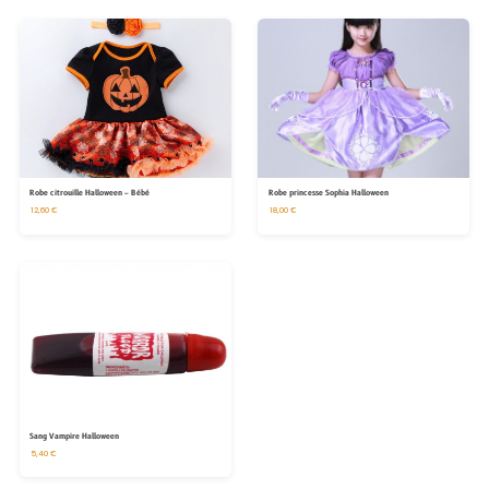
Robe citrouille Halloween – Bébé
Robe princesse Sophia Halloween
12,60 €
18,00 €
Sang Vampire Halloween
5,40 €