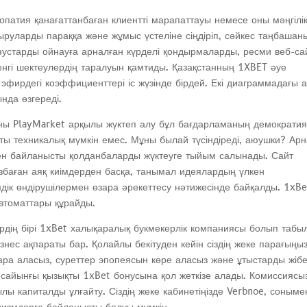
опатия қанағаттанбаған клиентті марапаттауы немесе оны мәңгілі
тыруларды параққа және жұмыс үстеліне сіңдіріп, сәйкес таңбашан
нустарды ойнауға арналған күрделі қондырмаларды, ресми веб-са
өменгі шектеулердің таралуын қамтиды. Қазақстанның 1XBET әуе
эфирдегі коэффициенттері іс жүзінде бірдей. Екі диаграммадағы 
нда өзгереді.
аны PlayMarket арқылы жүктеп алу бұл бағдарламаның демократи
ты техникалық мүмкін емес. Мұны былай түсіндіреді, аюушки? Ар
ен байланысты қолданбаларды жүктеуге тыйым салынады. Сайт
збаған аяқ киімдерден басқа, танымал идеялардың үлкен
дік өндірушілермен өзара әрекеттесу нәтижесінде байқалды. 1xBet
автоматтары құрайды.
ердің бірі 1xBet халықаралық букмекерлік компаниясы болып табы
ес ақпараты бар. Қолайлы бекітуден кейін сіздің жеке парағыңы
қара аласыз, суреттер эпопеясын көре аласыз және ұтыстарды жіб
а сайынғы қызықты 1xBet бонусына қол жеткізе алады. Комиссиясыз
лы капиталды ұлғайту. Сіздің жеке кабинетіңізде Verbnoe, соныме