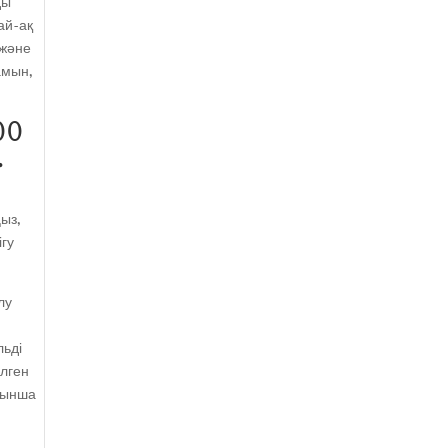
ды
ай-ақ
 және
амын,
00
.
ыз,
ігу
лу
льді
елген
йынша