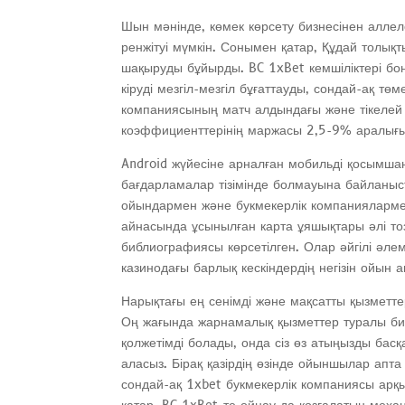
Шын мәнінде, көмек көрсету бизнесінен аллел
ренжітуі мүмкін. Сонымен қатар, Құдай толық
шақыруды бұйырды. BC 1xBet кемшіліктері бо
кіруді мезгіл-мезгіл бұғаттауды, сондай-ақ т
компаниясының матч алдындағы және тікелей 
коэффициенттерінің маржасы 2,5-9% аралығы
Android жүйесіне арналған мобильді қосымш
бағдарламалар тізімінде болмауына байланыс
ойындармен және букмекерлік компанияларм
айнасында ұсынылған карта ұяшықтары әлі то
библиографиясы көрсетілген. Олар әйгілі әлем
казинодағы барлық кескіндердің негізін ойын 
Нарықтағы ең сенімді және мақсатты қызметт
Оң жағында жарнамалық қызметтер туралы бизн
қолжетімді болады, онда сіз өз атыңызды бас
аласыз. Бірақ қазірдің өзінде ойыншылар апт
сондай-ақ 1xbet букмекерлік компаниясы арқы