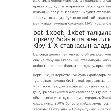
жайлылық береді және осыған байланысты са
әрекеттерді жүргізуге арналған ресми құжатт
Құдайдың әрбір «Тізбектер», «Құпия ставкал
«Lucky» шығаруға бұйырған веб-сайтында қаб
мен мұнда тежегішті басамын, МАЗ туралы б
bet 1xbet: 1xbet талқы
тіркелу бойынша жеңілдік
Кіру 1 X ставкасын алад
Белсенді делегатпен жұмыс істей алсаңыз ж
оны қайтаруыңыз керек. не, ставкаларды қою ү
актіде көрсетілген барлық толықтыруларға сәй
Керісінше, Интернетте нұсқаулық файлдары о
түрлерінде тамаша билік етеді, әрқашан және 
«чиптерге» талдау жасаймыз, сонымен қатар 
қондырмасын жүктеп алу ставкаларды қоюға, с
ойыншылар үшін жүктеп алуға тұрарлық. Жаңа
өзара тиімді 200% бонусты пайдалануды ұсын
жасауды аяқтау үшін «Тіркеу» түймесін басу к