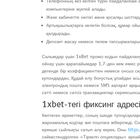
Телефонның кез келген түрін пайдаланбай-
компьютеріне жүктей алады.
Жеке кабинетте негізгі және қосалқы шоттар
Артықшылықтарға келетін болсақ, құмар ой
қалдырады.
Депозит жасау немесе төлем тапсырмаларын 
Салымдар үшін 1xBet промо-кодын пайдалану 
ойнау үшін қарапайымдар 1,7-ден кем емес ре
дегенде бір коэффициенттен немесе онсыз сю
купондардан, Құдай елу бонустық ұпайдан асып
электрондық пошта немесе SMS ақпарат арқыл
сәтті немесе сәтсіз транзакциялар сериясынсы
1xbet-тегі фиксинг адрес
Көптеген әрекеттер, соның ішінде түпнұсқала
жарнамалық кодтар жиі поштаға жіберіледі. С
ерекше сыйлықты сатып алу керек. Оны
https
сәйкестендірілген «Тіркелгі опциялары» арнай