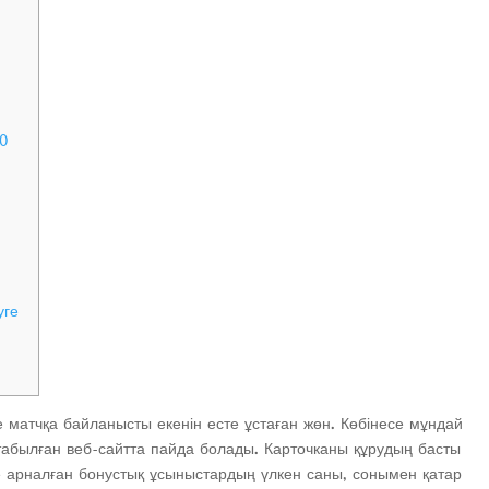
00
уге
 матчқа байланысты екенін есте ұстаған жөн. Көбінесе мұндай
табылған веб-сайтта пайда болады. Карточканы құрудың басты
уге арналған бонустық ұсыныстардың үлкен саны, сонымен қатар