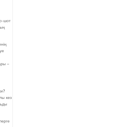
мо-шот
ның
енің
әуе
ары –
ки?
лы кез
льды
лерге