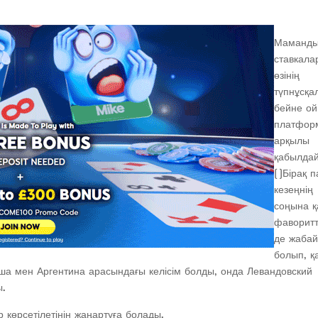
Маманды
ставкала
өзінің
түпнұсқа
бейне о
платфор
арқылы
қабылда
(
)
Бірақ п
кезеңнің
соңына қ
фаворитт
де жаба
болып, қ
ша мен Аргентина арасындағы келісім болды, онда Левандовский
ы.
р көрсетілетінін жаңартуға болады.